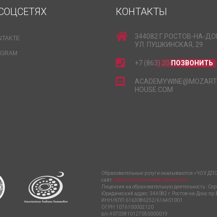
СОЦСЕТЯХ
КОНТАКТЫ
344082 Г.РОСТОВ-НА-ДО
NTAKTE
УЛ. ПУШКИНСКАЯ, 29
EGRAM
+7 (863) 206-15-15
ПОЗВОНИТЬ
ACADEMYWINE@MOZART
HOUSE.COM
Образовательные услуги оказываются «ЧОУ ДПО
сайт
https://mozart-wineacademy.com
Лицензия на образовательную деятельность : Сер
Юридический адрес: 344082 г.Ростов-на-Дону пр.
ИНН/КПП 6163086252/616401001
ОГРН 1076100002120
р/с 40703810127050000019