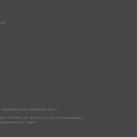
НУ,
-
 «Академия Стиля «МоцартАрт Хаус»»,
ия 61 № 000472, рег.№ 6223 от 17.02.2016, приложение 1
Буденновский д.51 офис 4