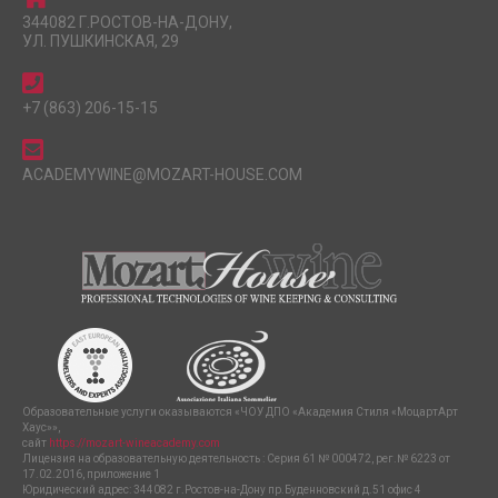
344082 Г.РОСТОВ-НА-ДОНУ,
УЛ. ПУШКИНСКАЯ, 29
+7 (863) 206-15-15
ACADEMYWINE@MOZART-HOUSE.COM
Образовательные услуги оказываются «ЧОУ ДПО «Академия Стиля «МоцартАрт
Хаус»»,
сайт
https://mozart-wineacademy.com
Лицензия на образовательную деятельность : Серия 61 № 000472, рег.№ 6223 от
17.02.2016, приложение 1
Юридический адрес: 344082 г.Ростов-на-Дону пр.Буденновский д.51 офис 4