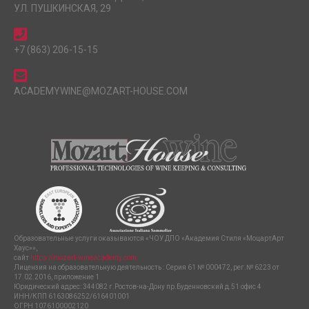
УЛ. ПУШКИНСКАЯ, 29
+7 (863) 206-15-15
ACADEMYWINE@MOZART-HOUSE.COM
Образовательные услуги оказываются «ЧОУ ДПО «Академия Стиля «МоцартАрт
Хаус»»,
сайт
https://mozart-wineacademy.com
Лицензия на образовательную деятельность : Серия 61 № 000472, рег.№ 6223 от
17.02.2016, приложение 1
Юридический адрес: 344082 г.Ростов-на-Дону пр.Буденновский д.51 офис 4
ИНН/КПП 6163086252/616401001
ОГРН 1076100002120