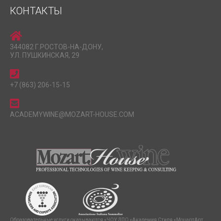
КОНТАКТЫ
344082 Г.РОСТОВ-НА-ДОНУ,
УЛ. ПУШКИНСКАЯ, 29
+7 (863) 206-15-15
ACADEMYWINE@MOZART-HOUSE.COM
Образовательные услуги оказываются «ЧОУ ДПО «Академия Стиля «МоцартАрт