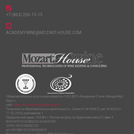
+7 (863) 206-15-15
ACADEMYWINE@MOZART-HOUSE.COM
Образовательные услуги оказываются «ЧОУ ДПО «Академия Стиля «МоцартАрт
Хаус»»,
сайт
https://mozart-wineacademy.com
Лицензия на образовательную деятельность : Серия 61 № 000472, рег.№ 6223 от
17.02.2016, приложение 1
Юридический адрес: 344082 г.Ростов-на-Дону пр.Буденновский д.51 офис 4
ИНН/КПП 6163086252/616401001
ОГРН 1076100002120
р/с 40703810127050000019