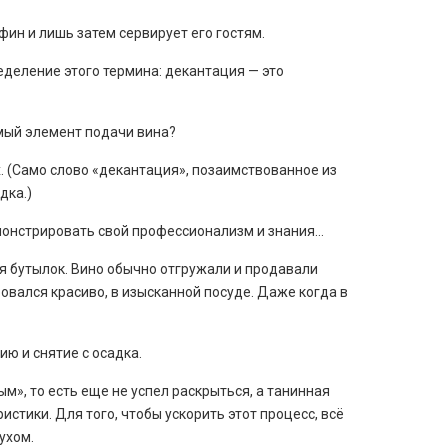
ин и лишь затем сервирует его гостям.
ределение этого термина: декантация — это
мый элемент подачи вина?
х. (Само слово «декантация», позаимствованное из
дка.)
емонстрировать свой профессионализм и знания…
ия бутылок. Вино обычно отгружали и продавали
ровался красиво, в изысканной посуде. Даже когда в
ю и снятие с осадка.
», то есть еще не успел раскрыться, а танинная
стики. Для того, чтобы ускорить этот процесс, всё
ухом.