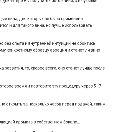
в декантере Вы получите чистое вино, а в бутылке
дые вина, для которых не была применена
ится и для такого вина, но лучше использовать
о без опыта и внутренней интуиции не обойтись.
му конкретному образцу аэрация и станет ли вино
развития, то, скорее всего, оно станет лучше после
которое время и повторите эту процедуру через 5–7
но открыть за несколько часов перед подачей, таким
олюцией аромата в собственном бокале…