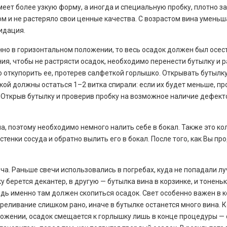
меет более узкую форму, а иногда и специальную пробку, плотно 
дом и не растеряло свои ценные качества. С возрастом вина умень
идация.
енно в горизонтальном положении, то весь осадок должен был осест
ния, чтобы не растрясти осадок, необходимо перенести бутылку и 
 откупорить ее, протерев салфеткой горлышко. Открывать бутылк
кой должны остаться 1–2 витка спирали: если их будет меньше, про
. Открыв бутылку и проверив пробку на возможное наличие дефект
а, поэтому необходимо немного налить себе в бокал. Также это к
нки сосуда и обратно вылить его в бокал. После того, как Вы про
ча. Раньше свечи использовались в погребах, куда не попадали луч
ку берется декантер, в другую — бутылка вина в корзинке, и тонень
едь именно там должен скопиться осадок. Свет особенно важен в 
реливание слишком рано, иначе в бутылке останется много вина. 
ожении, осадок смещается к горлышку лишь в конце процедуры — 