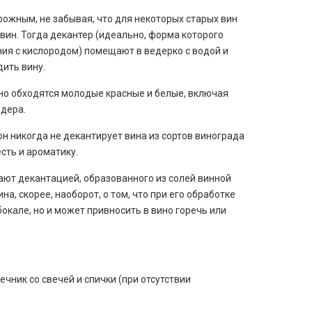
рожным, не забывая, что для некоторых старых вин
ин. Тогда декантер (идеально, форма которого
ния с кислородом) помещают в ведерко с водой и
ить вину.
ойно обходятся молодые красные и белые, включая
адера.
он никогда не декантирует вина из сортов винограда
сть и ароматику.
ают декантацией, образованного из солей винной
а, скорее, наоборот, о том, что при его обработке
окале, но и может привносить в вино горечь или
чник со свечей и спички (при отсутствии