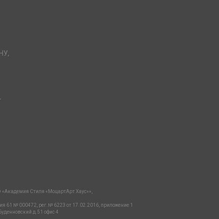
НУ,
-
 «Академия Стиля «МоцартАрт Хаус»»,
ия 61 № 000472, рег.№ 6223 от 17.02.2016, приложение 1
Буденновский д.51 офис 4