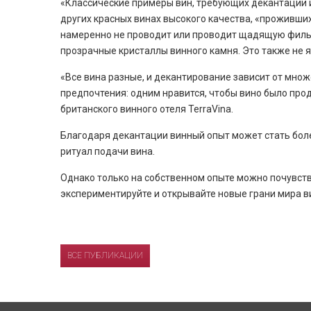
«Классические примеры вин, требующих декантации и
других красных винах высокого качества, «проживших
намеренно не проводит или проводит щадящую фильт
прозрачные кристаллы винного камня. Это также не 
«Все вина разные, и декантирование зависит от множе
предпочтения: одним нравится, чтобы вино было про
британского винного отеля TerraVina.
Благодаря декантации винный опыт может стать более
ритуал подачи вина.
Однако только на собственном опыте можно почувство
экспериментируйте и открывайте новые грани мира в
ВСЕ ПУБЛИКАЦИИ