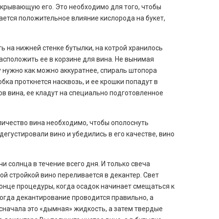
закрывающую его. Это необходимо для того, чтобы
шается положительное влияние кислорода на букет,
ь на нижней стенке бутылки, на котрой хранилось
расположить ее в корзине для вина. Не вынимая
у нужно как можно аккуратнее, спираль штопора
бка проткнется насквозь, и ее крошки попадут в
ов вина, ее кладут на специально подготовленное
оличество вина необходимо, чтобы ополоснуть
дегустировали вино и убедились в его качестве, вино
и солнца в течение всего дня. И только свеча
кой стройкой вино переливается в декантер. Свет
конце процедуры, когда осадок начинает смещаться к
Когда декантирование проводится правильно, а
сначала это «дымная» жидкость, а затем твердые