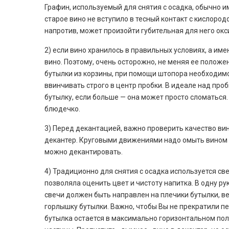
Графин, используемый для снятия с осадка, обычно и
старое вино не вступило в тесный контакт с кислоро
напротив, может произойти губительная для него окс
2) если вино хранилось в правильных условиях, а им
вино. Поэтому, очень осторожно, не меняя ее положе
бутылки из корзины, при помощи штопора необходимо
ввинчивать строго в центр пробки. В идеале над проб
бутылку, если больше — она может просто сломаться
блюдечко.
3) Перед декантацией, важно проверить качество вин
декантер. Круговыми движениями надо омыть вином сте
можно декантировать.
4) Традиционно для снятия с осадка используется све
позволяла оценить цвет и чистоту напитка. В одну ру
свечи должен быть направлен на плечики бутылки, в
горлышку бутылки. Важно, чтобы Вы не прекратили пе
бутылка остается в максимально горизонтальном пол