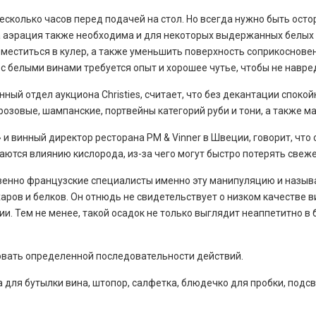
сколько часов перед подачей на стол. Но всегда нужно быть осто
 аэрация также необходима и для некоторых выдержанных белых в
оместиться в кулер, а также уменьшить поверхность соприкоснове
с белыми винами требуется опыт и хорошее чутье, чтобы не навред
нный отдел аукциона Christies, считает, что без декантации спок
розовые, шампанские, портвейны категорий руби и тони, а также м
и винный директор ресторана PM & Vinner в Швеции, говорит, что 
даются влиянию кислорода, из-за чего могут быстро потерять свеже
твенно французские специалисты именно эту манипуляцию и назыв
ов и белков. Он отнюдь не свидетельствует о низком качестве вин
. Тем не менее, такой осадок не только выглядит неаппетитно в б
овать определенной последовательности действий.
 для бутылки вина, штопор, салфетка, блюдечко для пробки, подсве