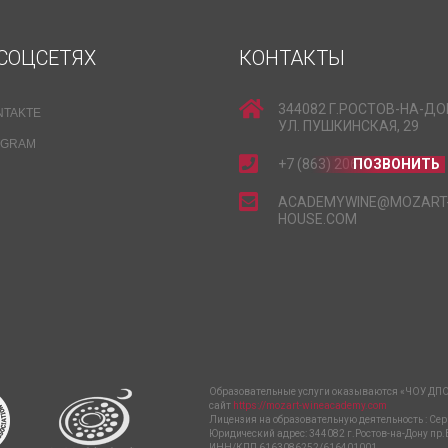
СОЦСЕТЯХ
КОНТАКТЫ
344082 Г.РОСТОВ-НА-ДО
NTAKTE
УЛ. ПУШКИНСКАЯ, 29
EGRAM
+7 (863) 206-15-15
ПОЗВОНИТЬ
ACADEMYWINE@MOZART
HOUSE.COM
Образовательные услуги оказываются «ЧОУ ДПО
сайт
https://mozart-wineacademy.com
Лицензия на образовательную деятельность : Сер
Юридический адрес: 344082 г.Ростов-на-Дону пр.
ИНН/КПП 6163086252/616401001