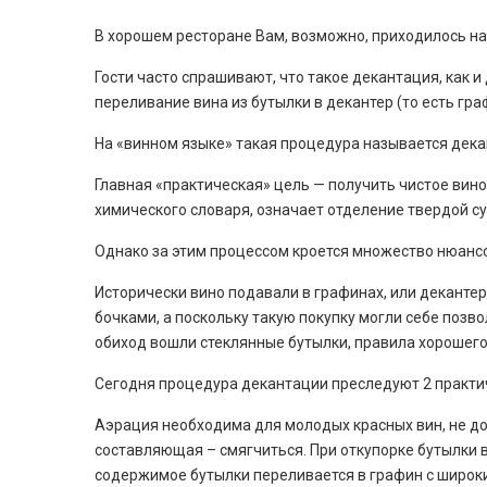
В хорошем ресторане Вам, возможно, приходилось наб
Гости часто спрашивают, что такое декантация, как 
переливание вина из бутылки в декантер (то есть гра
На «винном языке» такая процедура называется дека
Главная «практическая» цель — получить чистое вино
химического словаря, означает отделение твердой су
Однако за этим процессом кроется множество нюансо
Исторически вино подавали в графинах, или декантер
бочками, а поскольку такую покупку могли себе позво
обиход вошли стеклянные бутылки, правила хорошего
Сегодня процедура декантации преследуют 2 практиче
Аэрация необходима для молодых красных вин, не дос
составляющая – смягчиться. При откупорке бутылки в
содержимое бутылки переливается в графин с широки