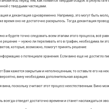
тановитесь перед тем, как появится твердый осадок. В результате 
анной с твердыми частицами.
рация и декантация одновременно. Например, это могут быть моло
 же время оно не достаточно раскрылось. Тогда декантация провод
о и будете точно следовать всем этапам этого процесса, всё равн
 решение — нужно ли переливать его в графин, необходима ли это
ветов, которые, возможно, помогут принять решение:
формацию о потенциале хранения. Если вино еще не достигло пика 
кет Вам кажется закрытым и неполноценным, то оставьте его на не
о, вероятно, вину необходима дополнительная аэрация.
 вина, поскольку считают этот процесс неестественным. Вино мож
ль всегда отведет достаточно времени и станет наслаждаться эв