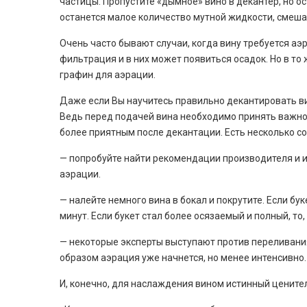
частицы. Пропустите «дымное» вино в декантер, но ос
останется малое количество мутной жидкости, смеш
Очень часто бывают случаи, когда вину требуется аэ
фильтрация и в них может появиться осадок. Но в то
графин для аэрации.
Даже если Вы научитесь правильно декантировать вин
Ведь перед подачей вина необходимо принять важное
более приятным после декантации. Есть несколько со
— попробуйте найти рекомендации производителя и ин
аэрации.
— налейте немного вина в бокал и покрутите. Если бу
минут. Если букет стал более осязаемый и полный, т
— некоторые эксперты выступают против переливания
образом аэрация уже начнется, но менее интенсивно.
И, конечно, для наслаждения вином истинный цените