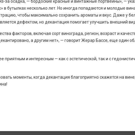
з-за осадка, — бордоские красные и винтажные портвейны», — ука
» в бутылках несколько лет. Но иногда попадаются и молодые вин
рацию, чтобы максимально сохранить ароматы и вкус. Даже у бе
является дефектом, но декантация помогает улучшить внешний вид
ства факторов, включая сорт винограда, регион, возраст и качест
декантировано, а другим нет», — говорит Жерар Бассе, еще один 
 приятным и интересным — как с эстетической, так и с гедонистич
вать моменты, когда декантация благоприятно скажется на вине, а
ина!