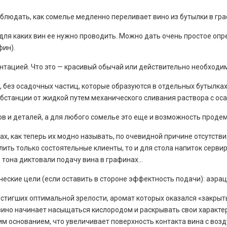
людать, как сомелье медленно переливает вино из бутылки в граф
и для каких вин ее нужно проводить. Можно дать очень простое оп
фин).
нтацией. Что это — красивый обычай или действительно необходи
, без осадочных частиц, которые образуются в отдельных бутылка
бстанции от жидкой путем механического сливания раствора с оса
в и деталей, а для любого сомелье это еще и возможность прод
ах, как теперь их модно называть, по очевидной причине отсутств
лить только состоятельные клиенты, то и для стола напиток серви
 тона диктовали подачу вина в графинах…
ские цели (если оставить в стороне эффектность подачи): аэраци
тигших оптимальной зрелости, аромат которых оказался «закрытым
ино начинает насыщаться кислородом и раскрывать свои характери
м основанием, что увеличивает поверхность контакта вина с возд