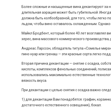
Более сложные и насыщенные вина декантируют за не
длительная аэрация может быть губительной. Иногда
должна быть колбообразной, для того, чтобы легко п
льдом, чтобы вино оставалось охлажденным. Однако 
Майкл Бродбент, который более 40 лет возглавлял ви
херес, вина массового коммерческого производства, 
Андреас Ларссон, обладатель титула «Сомелье мира» 
пино нуар или гренаш — эти красные сорта легко под
Вторая причина декантации — снятие с осадка, собс
кислоты, комплексов фенольных соединений, полисахар
использовались максимально естественные технологии
вязкость вкуса.
При декантации с целью снятия с осадка важно след
1) для декантации Вам понадобятся: графин, корзинка
достаточного естественного освещения), бокал.