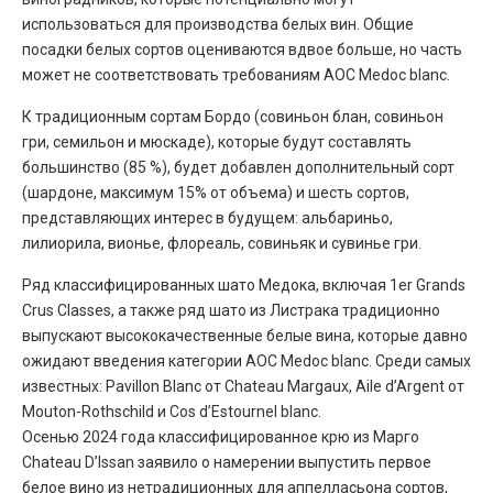
использоваться для производства белых вин. Общие
посадки белых сортов оцениваются вдвое больше, но часть
может не соответствовать требованиям AOC Medoc blanc.
К традиционным сортам Бордо (совиньон блан, совиньон
гри, семильон и мюскаде), которые будут составлять
большинство (85 %), будет добавлен дополнительный сорт
(шардоне, максимум 15% от объема) и шесть сортов,
представляющих интерес в будущем: альбариньо,
лилиорила, вионье, флореаль, совиньяк и сувинье гри.
Ряд классифицированных шато Медока, включая 1er Grands
Crus Classes, а также ряд шато из Листрака традиционно
выпускают высококачественные белые вина, которые давно
ожидают введения категории AOC Medoc blanc. Среди самых
известных: Pavillon Blanc от Chateau Margaux, Aile d’Argent от
Mouton-Rothschild и Cos d’Estournel blanc.
Осенью 2024 года классифицированное крю из Марго
Chateau D’Issan заявило о намерении выпустить первое
белое вино из нетрадиционных для аппелласьона сортов,