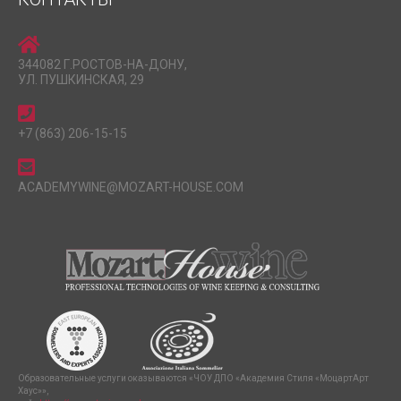
344082 Г.РОСТОВ-НА-ДОНУ,
УЛ. ПУШКИНСКАЯ, 29
+7 (863) 206-15-15
ACADEMYWINE@MOZART-HOUSE.COM
Образовательные услуги оказываются «ЧОУ ДПО «Академия Стиля «МоцартАрт
Хаус»»,