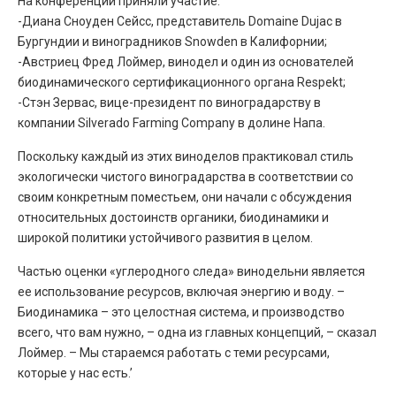
На конференции приняли участие:
-Диана Сноуден Сейсс, представитель Domaine Dujac в
Бургундии и виноградников Snowden в Калифорнии;
-Австриец Фред Лоймер, винодел и один из основателей
биодинамического сертификационного органа Respekt;
-Стэн Зервас, вице-президент по виноградарству в
компании Silverado Farming Company в долине Напа.
Поскольку каждый из этих виноделов практиковал стиль
экологически чистого виноградарства в соответствии со
своим конкретным поместьем, они начали с обсуждения
относительных достоинств органики, биодинамики и
широкой политики устойчивого развития в целом.
Частью оценки «углеродного следа» винодельни является
ее использование ресурсов, включая энергию и воду. –
Биодинамика – это целостная система, и производство
всего, что вам нужно, – одна из главных концепций, – сказал
Лоймер. – Мы стараемся работать с теми ресурсами,
которые у нас есть.’