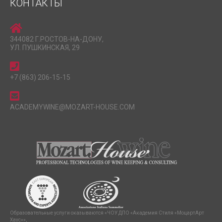
КОНТАКТЫ
344082 Г.РОСТОВ-НА-ДОНУ,
УЛ. ПУШКИНСКАЯ, 29
+7 (863) 206-15-15
ACADEMYWINE@MOZART-HOUSE.COM
Образовательные услуги оказываются «ЧОУ ДПО «Академия Стиля «МоцартАрт
Хаус»»,