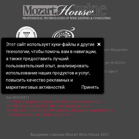
Этот сайт использует куки-файлы и другие
Образовательные услуги оказываются «ЧОУ ДПО «Академия Стиля «МоцартАрт
технологии, чтобы помочь вам в навигации,
Хаус»»,
а также предоставить лучший
сайт
https://mozart-wineacademy.com
Лицензия на образовательную деятельность : Серия 61 № 000472, рег.№ 6223 от
пользовательский опыт, анализировать
17.02.2016, приложение 1
Юридический адрес: 344082 г.Ростов-на-Дону пр.Буденновский д.51 офис 4
использование наших продуктов и услуг,
ИНН/КПП 6163086252/616401001
повысить качество рекламных и
ОГРН 1076100002120
р/с 40703810127050000019
маркетинговых активностей.
Принять
Филиал Центральный Банка ВТБ (ПАО) Москва
К/с 30101810145250000411
Бик 044525411
ПОЛИТИКА ЗАЩИТЫ И ОБРАБОТКИ ПЕРСОНАЛЬНЫХ ДАННЫХ
СОГЛАСИЕ НА ОБРАБОТКУ ПЕРСОНАЛЬНЫХ ДАННЫХ
СОГЛАСИЕ НА ПОЛУЧЕНИЕ РАССЫЛКИ И РЕКЛАМНЫХ МАТЕРИАЛОВ
ПОЛИТИКА ОБРАБОТКИ ФАЙЛОВ COOKIE
Академия сомелье Mozart Wine House 2021