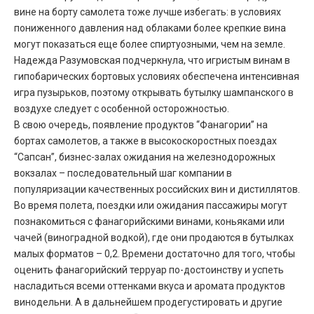
вине на борту самолета тоже лучше избегать: в условиях
пониженного давления над облаками более крепкие вина
могут показаться еще более спиртуозными, чем на земле.
Надежда Разумовская подчеркнула, что игристым винам в
гипобарических бортовых условиях обеспечена интенсивная
игра пузырьков, поэтому открывать бутылку шампанского в
воздухе следует с особенной осторожностью.
В свою очередь, появление продуктов “Фанагории” на
бортах самолетов, а также в высокоскоростных поездах
“Сапсан”, бизнес-залах ожидания на железнодорожных
вокзалах – последовательный шаг компании в
популяризации качественных российских вин и дистиллятов.
Во время полета, поездки или ожидания пассажиры могут
познакомиться с фанагорийскими винами, коньяками или
чачей (виноградной водкой), где они продаются в бутылках
малых форматов – 0,2. Времени достаточно для того, чтобы
оценить фанагорийский терруар по-достоинству и успеть
насладиться всеми оттенками вкуса и аромата продуктов
винодельни. А в дальнейшем продегустировать и другие