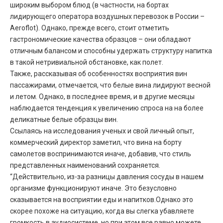
широким выбором блюд (в частности, на бортах
лидирующего оператора воздушных перевозок в России –
Aeroflot). Однако, прежде всего, стоит отметить
гастрономические качества образцов – они обладают
отличным балансом и способны удержать структуру напитка
в такой нетривиальной обстановке, как полет.
Также, рассказывая об особенностях восприятия вин
пассажирами, отмечается, что белые вина лидируют весной
и летом. Однако, в последнее время, и в другие месяцы
наблюдается тенденция к увеличению спроса на на более
деликатные белые образцы вин.
Ссылаясь на исследования ученых и свой личный опыт,
коммерческий директор заметил, что вина на борту
самолетов воспринимаются иначе, добавив, что стиль
представленных наименований сохраняется.
“Действительно, из-за разницы давления сосуды в нашем
организме функционируют иначе. Это безусловно
сказывается на восприятии еды и напитков.Однако это
скорее похоже на ситуацию, когда вы слегка убавляете
громкость в аудиосистеме, но при этом все равно можете