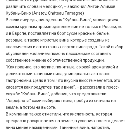
различить слова и мелодию”, – заключил Антон Алимов.
Кубань-Вино (Aristov, Château Tamagne)
В свою очередь, винодельня “Кубань-Вино”, являющаяся
самым крупным производителем вин не только в России, но
и в Европе, поставляет на борт сухие красные, белые,
розовые, а также игристые вина, которые созданы из
классических и автохтонных сортов винограда. Такой выбор
обусловлен желанием помочь пассажирам составить
собственное мнение об отечественной продукции.
“Как правило, это легкие, понятные, с яркой ароматикой и
деликатными танинами вина, универсальные в плане
гастрономии. Дело в том, что вкус на высоте меняется, это
касается как продуктов, так и вина”, – рассказали в пресс-
службе “Кубань-Вино”, добавив, что представители
“Аэрофлота” сами выбирают вина, пробуя их сначала на
земле, а потом на высоте.
В компании также отметили, что кислотность, которая
прекрасно раскрывается на земле, в условиях полета делает
вина менее насыщенными. Танинные вина, напротив,