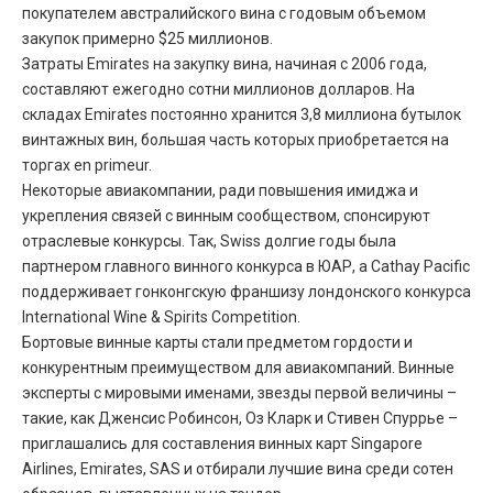
покупателем австралийского вина с годовым объемом
закупок примерно $25 миллионов.
Затраты Emirates на закупку вина, начиная с 2006 года,
составляют ежегодно сотни миллионов долларов. На
складах Emirates постоянно хранится 3,8 миллиона бутылок
винтажных вин, большая часть которых приобретается на
торгах en primeur.
Некоторые авиакомпании, ради повышения имиджа и
укрепления связей с винным сообществом, спонсируют
отраслевые конкурсы. Так, Swiss долгие годы была
партнером главного винного конкурса в ЮАР, а Cathay Pacific
поддерживает гонконгскую франшизу лондонского конкурса
International Wine & Spirits Competition.
Бортовые винные карты стали предметом гордости и
конкурентным преимуществом для авиакомпаний. Винные
эксперты с мировыми именами, звезды первой величины –
такие, как Дженсис Робинсон, Оз Кларк и Стивен Спуррье –
приглашались для составления винных карт Singapore
Airlines, Emirates, SAS и отбирали лучшие вина среди сотен