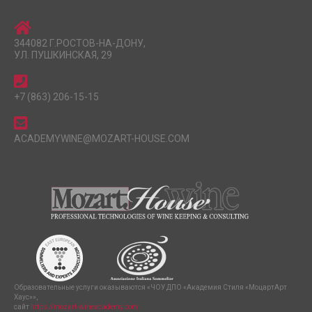
344082 Г.РОСТОВ-НА-ДОНУ,
УЛ. ПУШКИНСКАЯ, 29
+7 (863) 206-15-15
ACADEMYWINE@MOZART-HOUSE.COM
Образовательные услуги оказываются «ЧОУ ДПО «Академия Стиля «МоцартАрт
Хаус»»,
сайт
https://mozart-wineacademy.com