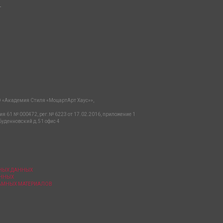
-
 «Академия Стиля «МоцартАрт Хаус»»,
ия 61 № 000472, рег.№ 6223 от 17.02.2016, приложение 1
Буденновский д.51 офис 4
ЬНЫХ ДАННЫХ
АННЫХ
ЛАМНЫХ МАТЕРИАЛОВ