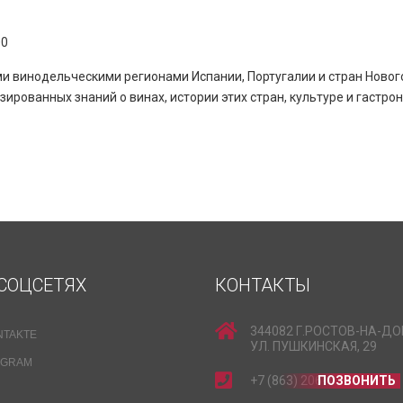
00
ми винодельческими регионами Испании, Португалии и стран Новог
ированных знаний о винах, истории этих стран, культуре и гастро
СОЦСЕТЯХ
КОНТАКТЫ
344082 Г.РОСТОВ-НА-ДО
NTAKTE
УЛ. ПУШКИНСКАЯ, 29
EGRAM
+7 (863) 206-15-15
ПОЗВОНИТЬ