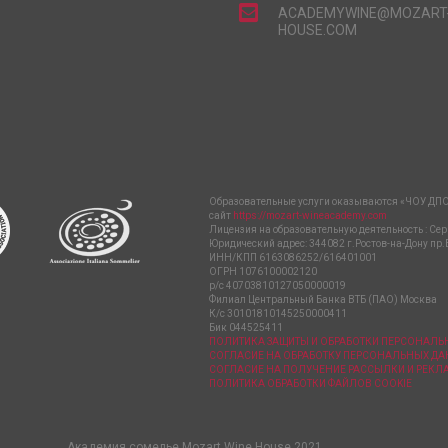
ACADEMYWINE@MOZART
HOUSE.COM
Образовательные услуги оказываются «ЧОУ ДПО
сайт
https://mozart-wineacademy.com
Лицензия на образовательную деятельность : Сер
Юридический адрес: 344082 г.Ростов-на-Дону пр.
ИНН/КПП 6163086252/616401001
ОГРН 1076100002120
р/с 40703810127050000019
Филиал Центральный Банка ВТБ (ПАО) Москва
К/с 30101810145250000411
Бик 044525411
ПОЛИТИКА ЗАЩИТЫ И ОБРАБОТКИ ПЕРСОНАЛ
СОГЛАСИЕ НА ОБРАБОТКУ ПЕРСОНАЛЬНЫХ Д
СОГЛАСИЕ НА ПОЛУЧЕНИЕ РАССЫЛКИ И РЕК
ПОЛИТИКА ОБРАБОТКИ ФАЙЛОВ COOKIE
Академия сомелье Mozart Wine House 2021