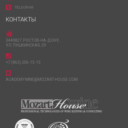
TELEGRAM
КОНТАКТЫ
344082 Г.РОСТОВ-НА-ДОНУ,
УЛ. ПУШКИНСКАЯ, 29
+7 (863) 206-15-15
ACADEMYWINE@MOZART-HOUSE.COM