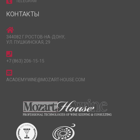
TELEGRAM
КОНТАКТЫ
344082 Г.РОСТОВ-НА-ДОНУ,
УЛ. ПУШКИНСКАЯ, 29
+7 (863) 206-15-15
ACADEMYWINE@MOZART-HOUSE.COM