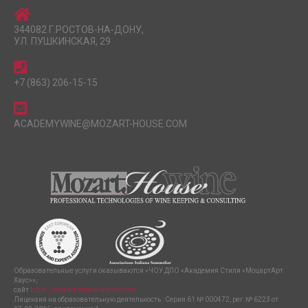
344082 Г.РОСТОВ-НА-ДОНУ,
УЛ. ПУШКИНСКАЯ, 29
+7 (863) 206-15-15
ACADEMYWINE@MOZART-HOUSE.COM
Образовательные услуги оказываются «ЧОУ ДПО «Академия Стиля «МоцартАрт
Хаус»»,
сайт
https://mozart-wineacademy.com
Лицензия на образовательную деятельность : Серия 61 № 000472, рег.№ 6223 от