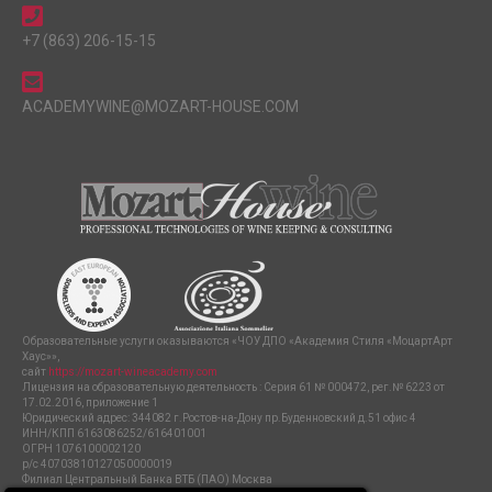
+7 (863) 206-15-15
ACADEMYWINE@MOZART-HOUSE.COM
Образовательные услуги оказываются «ЧОУ ДПО «Академия Стиля «МоцартАрт
Хаус»»,
сайт
https://mozart-wineacademy.com
Лицензия на образовательную деятельность : Серия 61 № 000472, рег.№ 6223 от
17.02.2016, приложение 1
Юридический адрес: 344082 г.Ростов-на-Дону пр.Буденновский д.51 офис 4
ИНН/КПП 6163086252/616401001
ОГРН 1076100002120
р/с 40703810127050000019
Филиал Центральный Банка ВТБ (ПАО) Москва