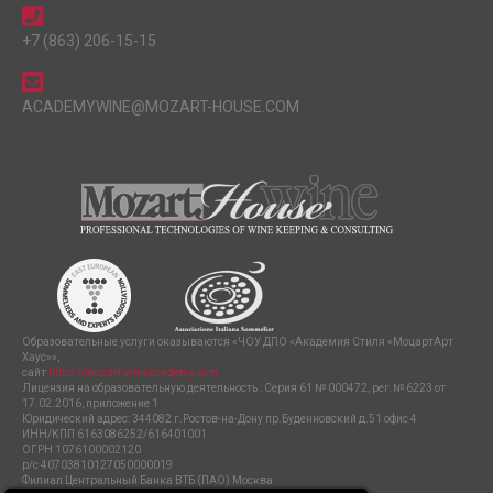
+7 (863) 206-15-15
ACADEMYWINE@MOZART-HOUSE.COM
Образовательные услуги оказываются «ЧОУ ДПО «Академия Стиля «МоцартАрт
Хаус»»,
сайт
https://mozart-wineacademy.com
Лицензия на образовательную деятельность : Серия 61 № 000472, рег.№ 6223 от
17.02.2016, приложение 1
Юридический адрес: 344082 г.Ростов-на-Дону пр.Буденновский д.51 офис 4
ИНН/КПП 6163086252/616401001
ОГРН 1076100002120
р/с 40703810127050000019
Филиал Центральный Банка ВТБ (ПАО) Москва