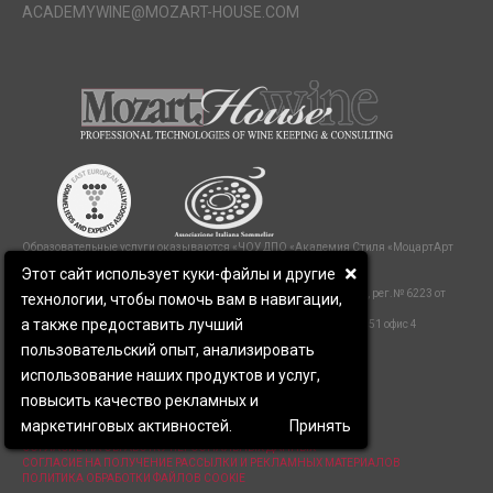
ACADEMYWINE@MOZART-HOUSE.COM
Образовательные услуги оказываются «ЧОУ ДПО «Академия Стиля «МоцартАрт
Хаус»»,
Этот сайт использует куки-файлы и другие
сайт
https://mozart-wineacademy.com
Лицензия на образовательную деятельность : Серия 61 № 000472, рег.№ 6223 от
технологии, чтобы помочь вам в навигации,
17.02.2016, приложение 1
а также предоставить лучший
Юридический адрес: 344082 г.Ростов-на-Дону пр.Буденновский д.51 офис 4
ИНН/КПП 6163086252/616401001
пользовательский опыт, анализировать
ОГРН 1076100002120
р/с 40703810127050000019
использование наших продуктов и услуг,
Филиал Центральный Банка ВТБ (ПАО) Москва
повысить качество рекламных и
К/с 30101810145250000411
Бик 044525411
маркетинговых активностей.
Принять
ПОЛИТИКА ЗАЩИТЫ И ОБРАБОТКИ ПЕРСОНАЛЬНЫХ ДАННЫХ
СОГЛАСИЕ НА ОБРАБОТКУ ПЕРСОНАЛЬНЫХ ДАННЫХ
СОГЛАСИЕ НА ПОЛУЧЕНИЕ РАССЫЛКИ И РЕКЛАМНЫХ МАТЕРИАЛОВ
ПОЛИТИКА ОБРАБОТКИ ФАЙЛОВ COOKIE