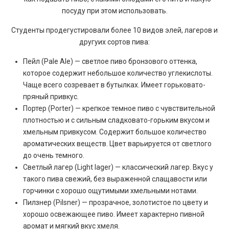
посуду при этом использовать.
Студенты продегустировали более 10 видов элей, лагеров и
другуих сортов пива:
Пейл (Pale Ale) — светлое пиво бронзового оттенка,
которое содержит небольшое количество углекислоты.
Чаще всего созревает в бутылках. Имеет горьковато-
пряный привкус.
Портер (Porter) — крепкое темное пиво с чувствительной
плотностью и с сильным сладковато-горьким вкусом и
хмельным привкусом. Содержит большое количество
ароматических веществ. Цвет варьируется от светлого
до очень темного.
Светлый лагер (Light lager) — классический лагер. Вкус у
такого пива свежий, без выраженной слащавости или
горчинки с хорошо ощутимыми хмельными нотами.
Пилзнер (Pilsner) — прозрачное, золотистое по цвету и
хорошо освежающее пиво. Имеет характерно пивной
аромат и мягкий вкус хмеля.