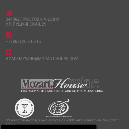
344082 Г.РОСТОВ-НА-ДОНУ,
УЛ. ПУШКИНСКАЯ, 29
+7 (863) 206-15-15
ACADEMYWINE@MOZART-HOUSE.COM
Образовательные услуги оказываются «ЧОУ ДПО «Академия Стиля «МоцартАрт
Хаус»»,
сайт
https://mozart-wineacademy.com