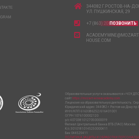
344082 Г.РОСТОВ-НА-ДО
NTAKTE
УЛ. ПУШКИНСКАЯ, 29
EGRAM
+7 (863) 206-15-15
ПОЗВОНИТЬ
ACADEMYWINE@MOZART
HOUSE.COM
Образовательные услуги оказываются «ЧОУ ДПО
сайт
https://mozart-wineacademy.com
Лицензия на образовательную деятельность : Сер
Юридический адрес: 344082 г.Ростов-на-Дону пр.
ИНН/КПП 6163086252/616401001
ОГРН 1076100002120
р/с 40703810127050000019
Филиал Центральный Банка ВТБ (ПАО) Москва
К/с 30101810145250000411
Бик 044525411
ПОЛИТИКА ЗАЩИТЫ И ОБРАБОТКИ ПЕРСОНАЛ