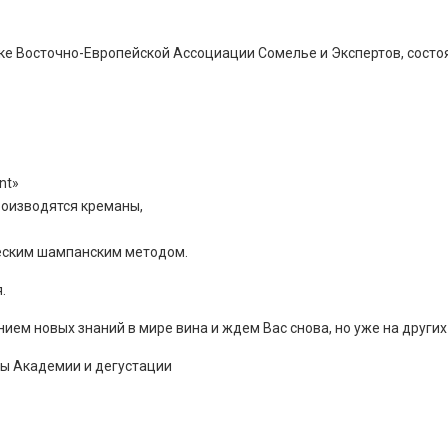
е Восточно-Европейской Ассоциации Сомелье и Экспертов, состо
nt»
производятся креманы,
ческим шампанским методом.
.
нием новых знаний в мире вина и ждем Вас снова, но уже на други
ы Академии и дегустации