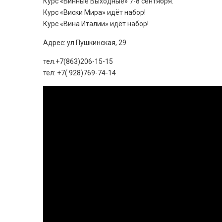
Курс «Винные Выходные» 7-8 сентября.
Курс «Виски Мира» идёт набор!
Курс «Вина Италии» идёт набор!
Адрес: ул Пушкинская, 29
тел.+7(863)206-15-15
тел: +7( 928)769-74-14