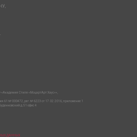
НУ,
-
 «Академия Стиля «МоцартАрт Хаус»»,
ия 61 № 000472, рег.№ 6223 от 17.02.2016, приложение 1
Буденновский д.51 офис 4
ЬНЫХ ДАННЫХ