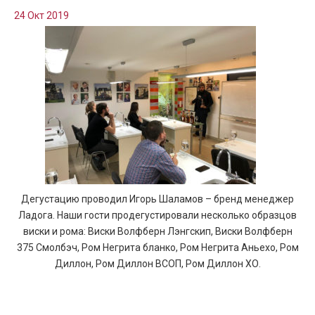
24 Окт 2019
Дегустацию проводил Игорь Шаламов – бренд менеджер
Ладога. Наши гости продегустировали несколько образцов
виски и рома: Виски Волфберн Лэнгскип, Виски Волфберн
375 Смолбэч, Ром Негрита бланко, Ром Негрита Аньехо, Ром
Диллон, Ром Диллон ВСОП, Ром Диллон ХО.