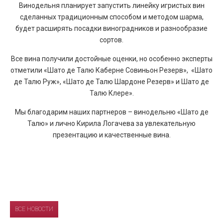
Винодельня планирует запустить линейку игристых вин
сделанных традиционным способом и методом шарма,
будет расширять посадки виноградников и разнообразие
сортов.
Все вина получили достойные оценки, но особенно эксперты
отметили «Шато де Талю Каберне Совиньон Резерв», «Шато
де Талю Руж», «Шато де Талю Шардоне Резерв» и Шато де
Талю Клере».
Мы благодарим наших партнеров – винодельню «Шато де
Талю» и лично Кирила Логачева за увлекательную
презентацию и качественные вина.
ВСЕ НОВОСТИ