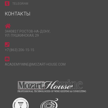
TELEGRAM
КОНТАКТЫ
344082 Г.РОСТОВ-НА-ДОНУ,
УЛ. ПУШКИНСКАЯ, 29
+7 (863) 206-15-15
ACADEMYWINE@MOZART-HOUSE.COM