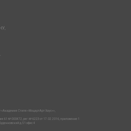
НУ,
-
 «Академия Стиля «МоцартАрт Хаус»»,
ия 61 № 000472, рег.№ 6223 от 17.02.2016, приложение 1
Буденновский д.51 офис 4