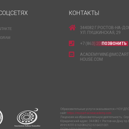
СОЦСЕТЯХ
КОНТАКТЫ
344082 Г.РОСТОВ-НА-ДО
NTAKTE
УЛ. ПУШКИНСКАЯ, 29
EGRAM
+7 (863) 206-15-15
ПОЗВОНИТЬ
ACADEMYWINE@MOZART
HOUSE.COM
Образовательные услуги оказываются «ЧОУ ДПО
сайт
https://mozart-wineacademy.com
Лицензия на образовательную деятельность : Сер
Юридический адрес: 344082 г.Ростов-на-Дону пр.
ИНН/КПП 6163086252/616401001