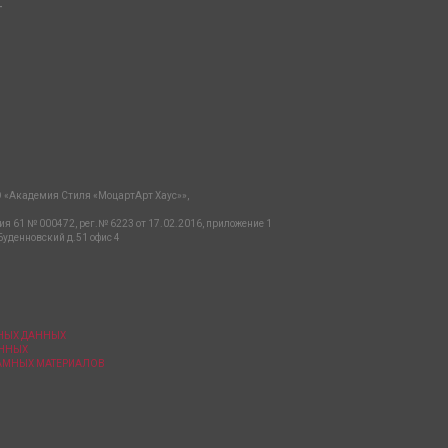
-
 «Академия Стиля «МоцартАрт Хаус»»,
ия 61 № 000472, рег.№ 6223 от 17.02.2016, приложение 1
Буденновский д.51 офис 4
ЬНЫХ ДАННЫХ
АННЫХ
ЛАМНЫХ МАТЕРИАЛОВ