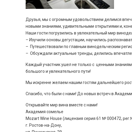
Друзья, мы с огромным удовольствием делимся впеч
новыми знаниями, удивительными открытиями и, кон
Наши гости погрузились в увлекательный мир виноде
– Изучили основы дегустации, научились распознава
– Путешествовали по главным винодельческим регион
– Обсуждали актуальные тренды, делились впечатле
Каждый участник ушел не только с ценными знаниями,
большого и увлекательного пути!
Мы искренне желаем нашим гостям дальнейшего роста
Спасибо, что были с нами! До новых встреч в Академ
Открывайте мир вина вместе с нами!
Академия сомелье
Mozart Wine House (лицензия серия 61 № 000472, рег.
г. Ростов-на-Дону,