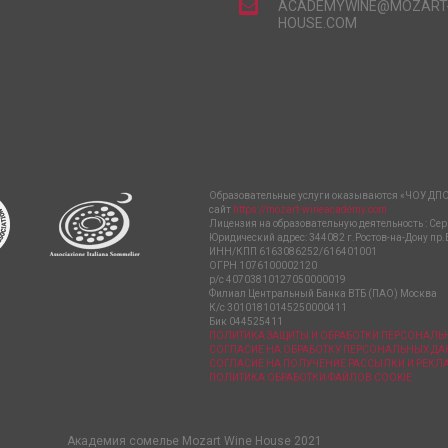
ACADEMYWINE@MOZART
HOUSE.COM
Образовательные услуги оказываются «ЧОУ ДПО
сайт
https://mozart-wineacademy.com
Лицензия на образовательную деятельность : Сер
Юридический адрес: 344082 г.Ростов-на-Дону пр.
ИНН/КПП 6163086252/616401001
ОГРН 1076100002120
р/с 40703810127050000019
Филиал Центральный Банка ВТБ (ПАО) Москва
К/с 30101810145250000411
Бик 044525411
ПОЛИТИКА ЗАЩИТЫ И ОБРАБОТКИ ПЕРСОНАЛ
СОГЛАСИЕ НА ОБРАБОТКУ ПЕРСОНАЛЬНЫХ Д
СОГЛАСИЕ НА ПОЛУЧЕНИЕ РАССЫЛКИ И РЕК
ПОЛИТИКА ОБРАБОТКИ ФАЙЛОВ COOKIE
Академия сомелье Mozart Wine House 2021