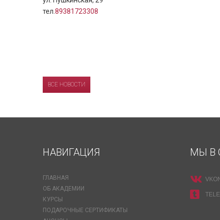
ул. Пушкинская, 29
тел.
89381723308
ВСЕ НОВОСТИ
НАВИГАЦИЯ
МЫ В 
ГЛАВНАЯ
VKO
ОБ АКАДЕМИИ
TEL
КУРСЫ
ПОДАРОЧНЫЕ СЕРТИФИКАТЫ