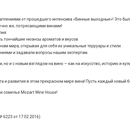
атлениями от прошедшего интенсива «Винные выходные»! Это бы
ечно же, потрясающими винами!
лия:
ть тончайшие нюансы ароматов и вкусов.
ам мира, открывая для себя их уникальные терруары и стили.
ниями и задавали вопросы нашим экспертам.
 но и с новым взглядом на вино — как на искусство, историю и к
 и развития в этом прекрасном мире вина! Пусть каждый новый б
ии сомелье Mozart Wine House!
№ 6223 от 17.02.2016)