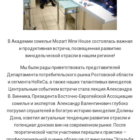
В Академии сомелье Mozart Wine House состоялась важная
и продуктивная встреча, посвященная развитию
винодельческой отрасли в нашем регионе!
Мы были рады приветствовать представителей
Департамента потребительского рынка Ростовской области
и сегмента HoReCa, а также наших талантливых виноделов.
Центральным событием встречи стала лекция Александра
В. Винника, Президента Восточно-Европейской Ассоциации
сомелье и экспертов. Александр Валентинович глубоко
погрузил слушателей в богатую историю виноделия Долины
Дона, осветил актуальные тенденции развития отрасли и
потенциал донских вин на современном рынке. После
теоретической части участники перешли к практике –
профессиональной оценке образцов от виноделен “Усадьба