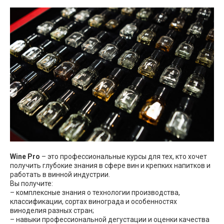
Wine Pro
– это профессиональные курсы для тех, кто хочет
получить глубокие знания в сфере вин и крепких напитков и
работать в винной индустрии.
Вы получите:
– комплексные знания о технологии производства,
классификации, сортах винограда и особенностях
виноделия разных стран;
– навыки профессиональной дегустации и оценки качества