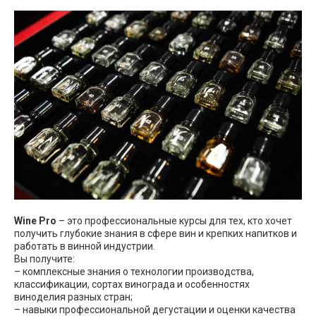
Wine Pro
– это профессиональные курсы для тех, кто хочет
получить глубокие знания в сфере вин и крепких напитков и
работать в винной индустрии.
Вы получите:
– комплексные знания о технологии производства,
классификации, сортах винограда и особенностях
виноделия разных стран;
– навыки профессиональной дегустации и оценки качества